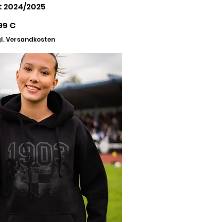
t 2024/2025
eis
e-Preis
99 €
l. Versandkosten