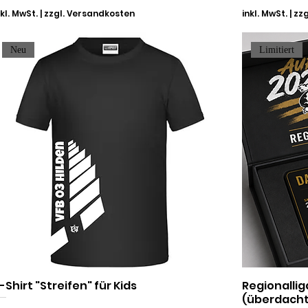
nkl. MwSt.
|
zzgl. Versandkosten
inkl. MwSt.
|
zzg
Neu
Limitiert
-Shirt "Streifen" für Kids
Regionallig
(überdacht