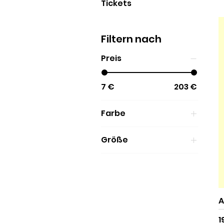
Tickets
Filtern nach
Preis
7 €
203 €
Farbe
Größe
36/37
38/39
40/41
42/43
A
44/45
P
1