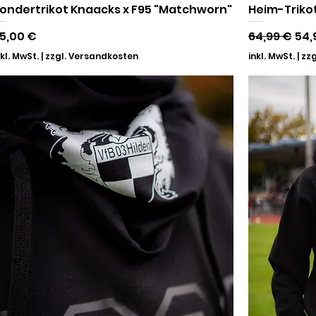
ondertrikot Knaacks x F95 "Matchworn"
Heim-Triko
reis
Standardpr
Sal
5,00 €
64,99 €
54,
nkl. MwSt.
|
zzgl. Versandkosten
inkl. MwSt.
|
zzg