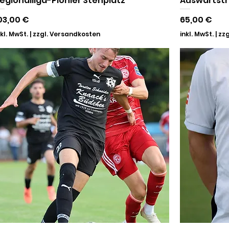
egionalliga-Pionier Stehplatz
Auswärtstr
reis
Preis
03,00 €
65,00 €
nkl. MwSt.
|
zzgl. Versandkosten
inkl. MwSt.
|
zzg