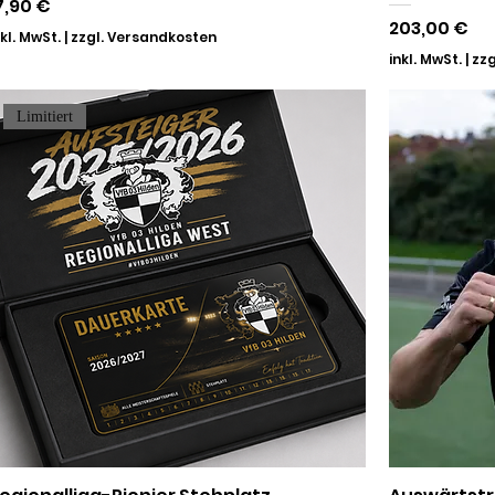
reis
7,90 €
Preis
203,00 €
nkl. MwSt.
|
zzgl. Versandkosten
inkl. MwSt.
|
zzg
Limitiert