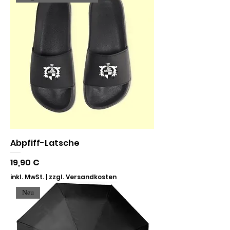
Abpfiff-Latsche
Preis
19,90 €
inkl. MwSt.
|
zzgl. Versandkosten
Neu