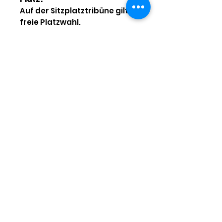
Auf der Sitzplatztribüne gilt
freie Platzwahl.
Mit der Sitzplatz-Dauerkarte
habt ihr Zugang zur Tribüne
und könnt euch bei jedem
Spiel euren Platz frei
auswählen.
Für welche Spiele gilt die
Dauerkarte?
Die Dauerkarte gilt für alle
Meisterschaftsspiele der
Regionalliga West in der
Saison 2026/2027.
Pokalspiele oder mögliche
Entscheidungsspiele sind
nicht enthalten.
Warum sind die Dauerkarten