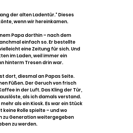
lang der alten Ladentür." Dieses
ertönte, wenn wir hereinkamen.
einem Papa dorthin – nach dem
anchmal einfach so. Er bestellte
ielleicht eine Zeitung für sich. Und
tten im Laden, weil immer ein
n hinterm Tresen drin war.
st dort, diesmal an Papas Seite.
nen Füßen. Der Geruch von frisch
fee in der Luft. Das Kling der Tür,
uslöste, als ich damals verstand.
 mehr als ein Kiosk. Es war ein Stück
t keine Rolle spielte – und wo
n zu Generation weitergegeben
eben zu werden.