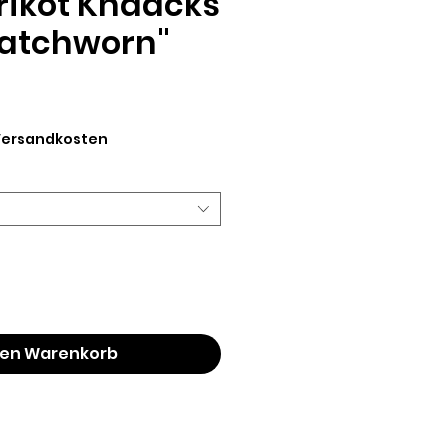
rikot Knaacks
Matchworn"
eis
 Versandkosten
den Warenkorb