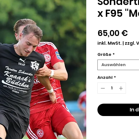
Sondert
x F95 "
Pr
65,00 €
inkl. MwSt.
|
zzgl.
Größe
*
Auswählen
Anzahl
*
In 