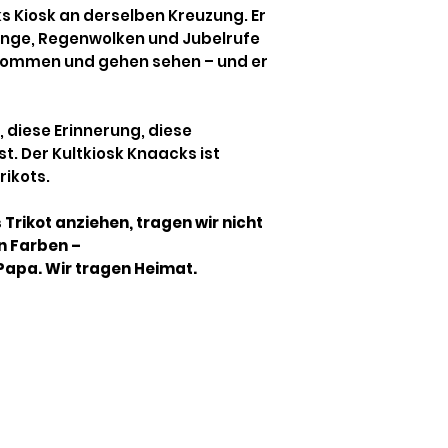
ks Kiosk an derselben Kreuzung. Er
nge, Regenwolken und Jubelrufe
kommen und gehen sehen – und er
, diese Erinnerung, diese
t. Der Kultkiosk Knaacks ist
ikots.
 Trikot anziehen, tragen wir nicht
n Farben –
 Papa. Wir tragen Heimat.