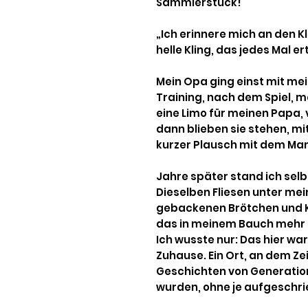
Sammlerstück!
„Ich erinnere mich an den K
helle Kling, das jedes Mal 
Mein Opa ging einst mit m
Training, nach dem Spiel, m
eine Limo für meinen Papa, v
dann blieben sie stehen, mi
kurzer Plausch mit dem Man
Jahre später stand ich selb
Dieselben Fliesen unter mei
gebackenen Brötchen und Kaf
das in meinem Bauch mehr a
Ich wusste nur: Das hier war
Zuhause. Ein Ort, an dem Zei
Geschichten von Generatio
wurden, ohne je aufgeschri