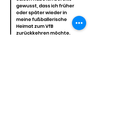
gewusst, dass ich früher 
oder später wieder in 
meine fußballerische 
Heimat zum VfB 
zurückkehren möchte. 
Umso mehr freue ich mich, 
dass es jetzt schon 
geklappt hat. Mit Tim und 
Toni treffe ich auf zwei 
meiner früheren Trainer, 
mit denen ich bereits 
damals als Spieler gerne 
zusammengearbeitet 
habe. Ich bin fest davon 
überzeugt, dass wir den 
sehr erfolgreichen Weg 
des VfB's fortsetzen 
können und freue mich 