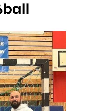
ßball