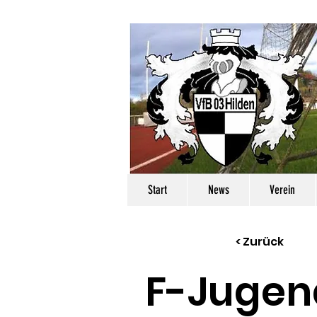
Start
News
Verein
< Zurück
F-Jugen