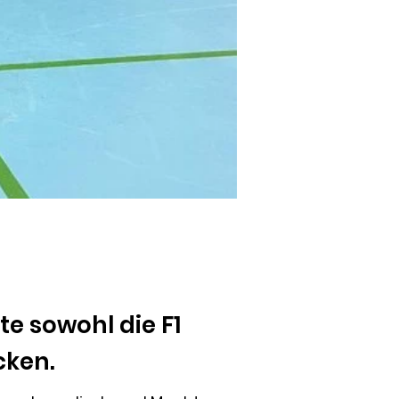
e sowohl die F1
cken.