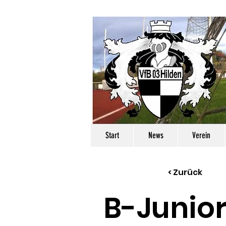
Start
News
Verein
< Zurück
B-Junior