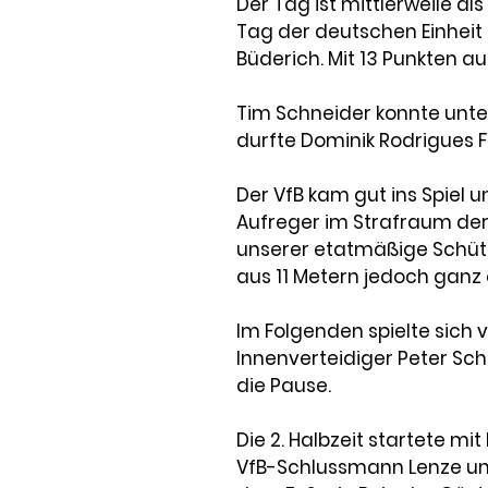
Der Tag ist mittlerweile al
Tag der deutschen Einheit b
Büderich. Mit 13 Punkten au
Tim Schneider konnte unt
durfte Dominik Rodrigues F
Der VfB kam gut ins Spiel 
Aufreger im Strafraum der 
unserer etatmäßige Schütz
aus 11 Metern jedoch ganz 
Im Folgenden spielte sich v
Innenverteidiger Peter Schm
die Pause.
Die 2. Halbzeit startete mi
VfB-Schlussmann Lenze unt