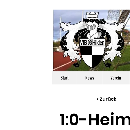
Start
News
Verein
< Zurück
1:0-Hei