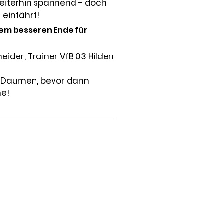
weiterhin spannend - doch 
 einfährt!
dem besseren Ende für 
eider, Trainer VfB 03 Hilden
e Daumen, bevor dann 
ne!