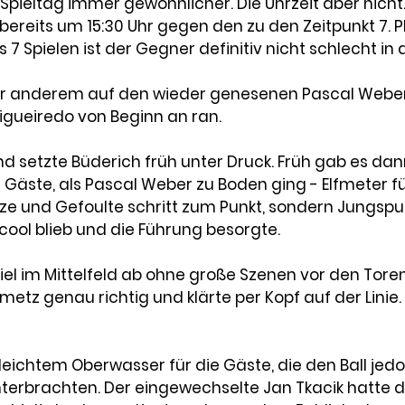
s Spieltag immer gewöhnlicher. Die Uhrzeit aber nich
ereits um 15:30 Uhr gegen den zu den Zeitpunkt 7. Pl
s 7 Spielen ist der Gegner definitiv nicht schlecht in
er anderem auf den wieder genesenen Pascal Weber 
igueiredo von Beginn an ran. 
und setzte Büderich früh unter Druck. Früh gab es da
Gäste, als Pascal Weber zu Boden ging - Elfmeter fü
e und Gefoulte schritt zum Punkt, sondern Jungspu
cool blieb und die Führung besorgte.
iel im Mittelfeld ab ohne große Szenen vor den Toren
etz genau richtig und klärte per Kopf auf der Linie.
t leichtem Oberwasser für die Gäste, die den Ball jed
erbrachten. Der eingewechselte Jan Tkacik hatte d