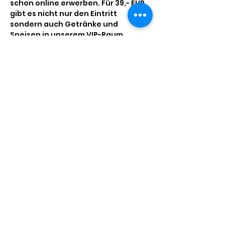
schon online erwerben. Für 39,- EUR 
gibt es nicht nur den Eintritt 
sondern auch Getränke und 
Speisen in unserem VIP-Raum.
Diese Veranstaltung teilen
Impressum
Datenschutz
#wirfürhilden.