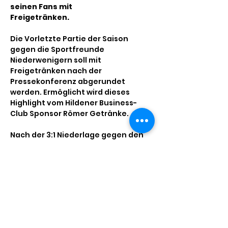
seinen Fans mit
Freigetränken.
Die Vorletzte Partie der Saison 
gegen die Sportfreunde 
Niederwenigern soll mit
Freigetränken nach der 
Pressekonferenz abgerundet 
werden. Ermöglicht wird dieses
Highlight vom Hildener Business-
Club Sponsor Römer Getränke.
Nach der 3:1 Niederlage gegen den 
Tabellennachbarn FC Büderich trifft 
die Mannschaft von
Mehr anzeigen