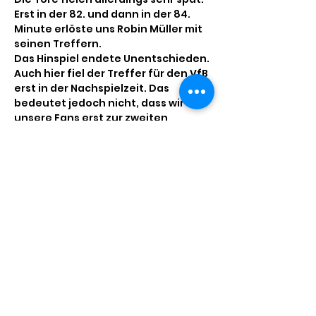
Erst in der 82. und dann in der 84. 
Minute erlöste uns Robin Müller mit 
seinen Treffern.
Das Hinspiel endete Unentschieden. 
Auch hier fiel der Treffer für den VfB 
erst in der Nachspielzeit. Das 
bedeutet jedoch nicht, dass wir 
unsere Fans erst zur zweiten 
Halbzeit erwarten. Um 19:30 geht es 
los - wir freuen uns auf euch.
Diese Veranstaltung teilen
Impressum