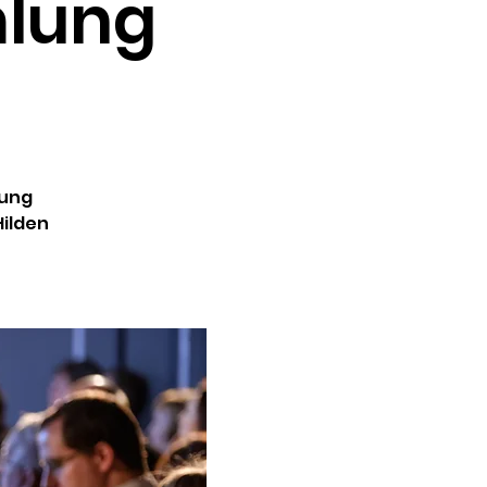
mlung
lung
Hilden