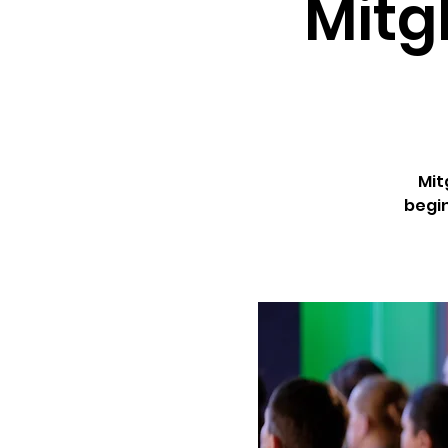
Mitg
Mit
begin