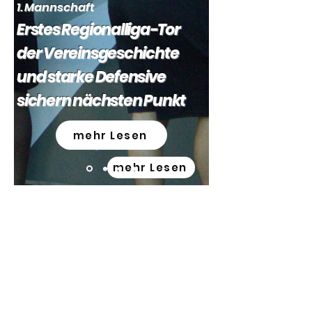
1. Mannschaft
Erstes Regionalliga-Tor
der Vereinsgeschichte
und starke Defensive
sichern nächsten Punkt
mehr Lesen
mehr Lesen